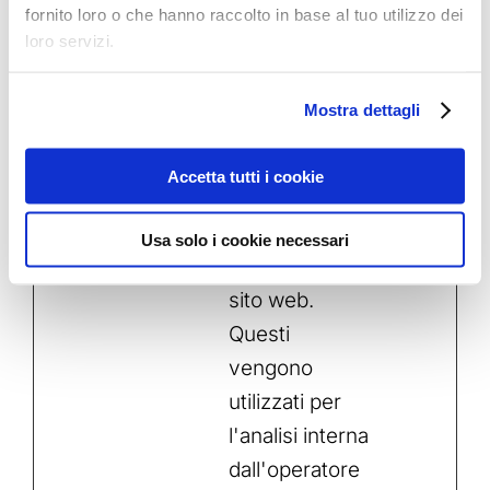
fornito loro o che hanno raccolto in base al tuo utilizzo dei
utilizzati per
loro servizi.
l'analisi interna
dall'operatore
Mostra dettagli
del sito.
last_pys
www.ga
Registra dati
7
Accetta tutti i cookie
TrafficS
telockva
statistici sul
giorni
ource
n.com
comportament
Usa solo i cookie necessari
o dei utenti sul
sito web.
Questi
vengono
utilizzati per
l'analisi interna
dall'operatore