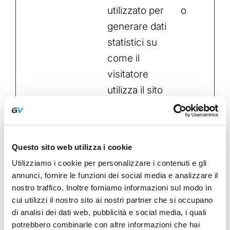
utilizzato per
o
generare dati
statistici su
come il
visitatore
utilizza il sito
internet.
last_pys
www.ga
Registra dati
7
_landing
telockva
statistici sul
giorni
Questo sito web utilizza i cookie
_page
n.com
comportament
Utilizziamo i cookie per personalizzare i contenuti e gli
o dei utenti sul
annunci, fornire le funzioni dei social media e analizzare il
nostro traffico. Inoltre forniamo informazioni sul modo in
sito web.
cui utilizzi il nostro sito ai nostri partner che si occupano
Questi
di analisi dei dati web, pubblicità e social media, i quali
vengono
potrebbero combinarle con altre informazioni che hai