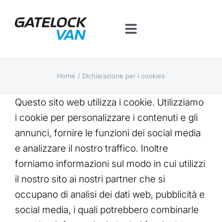
Salta
al
Toggle
contenuto
Navigation
Home
Home
Dichiarazione per i cookies
Prodotti per veicolo
Questo sito web utilizza i cookie. Utilizziamo
i cookie per personalizzare i contenuti e gli
Contatti
annunci, fornire le funzioni dei social media
e analizzare il nostro traffico. Inoltre
Piattaforma BT
forniamo informazioni sul modo in cui utilizzi
il nostro sito ai nostri partner che si
occupano di analisi dei dati web, pubblicità e
social media, i quali potrebbero combinarle