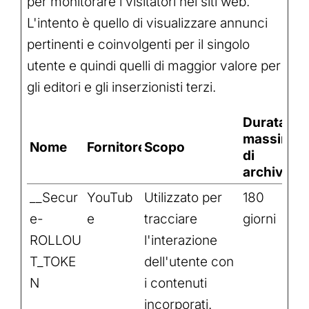
per monitorare i visitatori nei siti web.
L'intento è quello di visualizzare annunci
pertinenti e coinvolgenti per il singolo
utente e quindi quelli di maggior valore per
gli editori e gli inserzionisti terzi.
Durata
massima
Nome
Fornitore
Scopo
di
archiviaz
__Secur
YouTub
Utilizzato per
180
e-
e
tracciare
giorni
ROLLOU
l'interazione
T_TOKE
dell'utente con
N
i contenuti
incorporati.