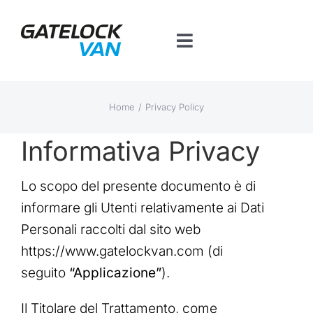
Salta
al
Toggle
contenuto
Navigation
Home
Home
Privacy Policy
Prodotti per veicolo
Informativa Privacy
Contatti
Lo scopo del presente documento è di
informare gli Utenti relativamente ai Dati
Piattaforma BT
Personali raccolti dal sito web
https://www.gatelockvan.com (di
seguito
“Applicazione”
).
Il Titolare del Trattamento, come