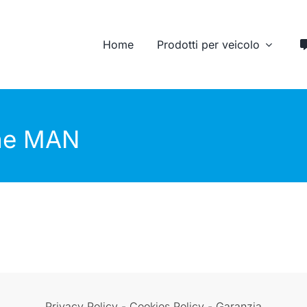
Home
Prodotti per veicolo
Veicoli
Camion e
Cassonati
Semirimorchi
one MAN
Privacy Policy
-
Cookies Policy
-
Garanzia