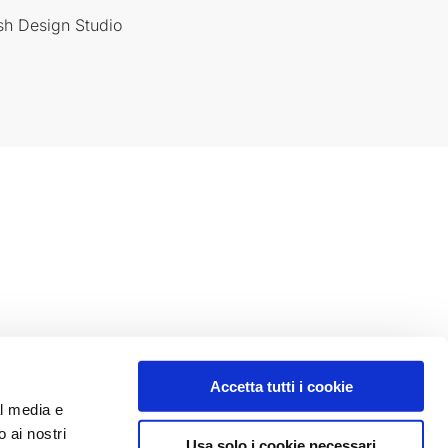
sh Design Studio
Accetta tutti i cookie
al media e
o ai nostri
Usa solo i cookie necessari