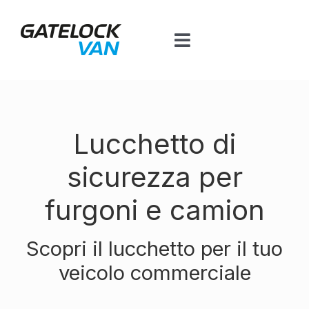
Salta
al
Toggle
contenuto
Navigation
Home
Prodotti per veicolo
Lucchetto di
sicurezza per
Contatti
furgoni e camion
Piattaforma BT
Scopri il lucchetto per il tuo
veicolo commerciale