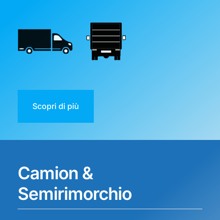
Scopri di più
Camion &
Semirimorchio