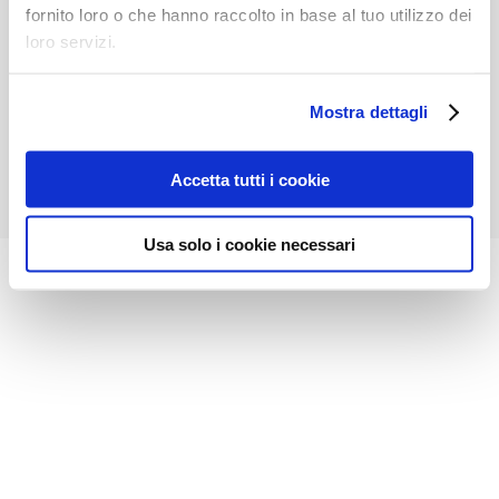
fornito loro o che hanno raccolto in base al tuo utilizzo dei
Privacy Policy
-
Cookies Policy
-
Garanzia
loro servizi.
Gatelock Van® - P.IVA 01660840743 - All Rights
Reserved - Developed: Cash Design Studio
Mostra dettagli
Facebook
LinkedIn
YouTube
Accetta tutti i cookie
Usa solo i cookie necessari