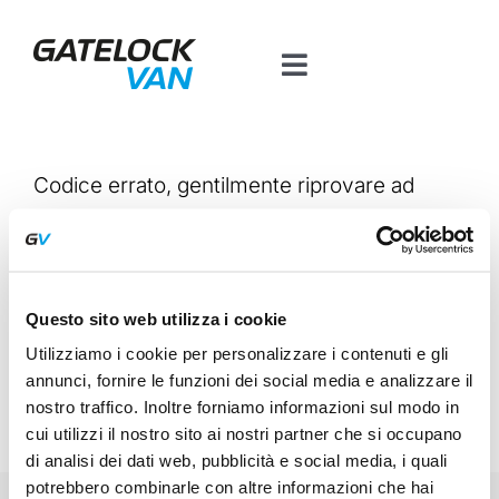
Salta
al
Toggle
contenuto
Navigation
Home
Codice errato, gentilmente riprovare ad
Prodotti per veicolo
inserire la password.
Contatti
Questo sito web utilizza i cookie
RIPROVA
Piattaforma BT
Utilizziamo i cookie per personalizzare i contenuti e gli
annunci, fornire le funzioni dei social media e analizzare il
nostro traffico. Inoltre forniamo informazioni sul modo in
cui utilizzi il nostro sito ai nostri partner che si occupano
di analisi dei dati web, pubblicità e social media, i quali
potrebbero combinarle con altre informazioni che hai