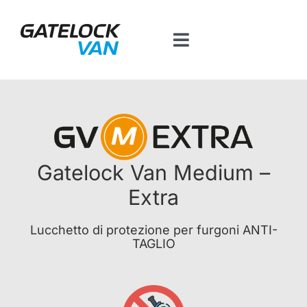
Salta
al
Toggle
contenuto
Navigation
Home
Prodotti per veicolo
Gatelock Van Medium –
Contatti
Extra
Piattaforma BT
Lucchetto di protezione per furgoni ANTI-
TAGLIO