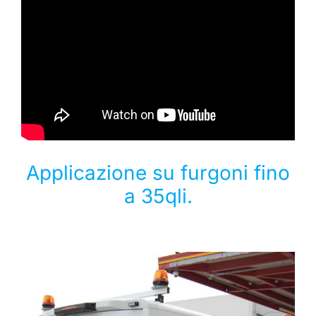
Applicazione su furgoni fino
a 35qli.