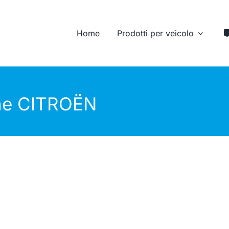
Home
Prodotti per veicolo
Veicoli
Camion e
Cassonati
Semirimorchi
one CITROËN