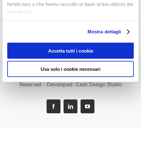
TRANSPORTER T6
fornito loro o che hanno raccolto in base al tuo utilizzo dei
loro servizi.
CRAFTER 2
Mostra dettagli
VW Crafter 2
Accetta tutti i cookie
Privacy Policy
-
Cookies Policy
-
Garanzia
Usa solo i cookie necessari
Gatelock Van® - P.IVA 01660840743 - All Rights
Reserved - Developed: Cash Design Studio
Facebook
LinkedIn
YouTube