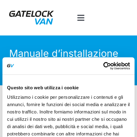
Salta
al
Toggle
contenuto
Navigation
Home
Manuale d’installazione
Prodotti per veicolo
VOLKSWAGEN
Contatti
Questo sito web utilizza i cookie
CADDY
Piattaforma BT
Utilizziamo i cookie per personalizzare i contenuti e gli
annunci, fornire le funzioni dei social media e analizzare il
TRANSPORTER T5
nostro traffico. Inoltre forniamo informazioni sul modo in
cui utilizzi il nostro sito ai nostri partner che si occupano
VW Transporter T5
di analisi dei dati web, pubblicità e social media, i quali
potrebbero combinarle con altre informazioni che hai