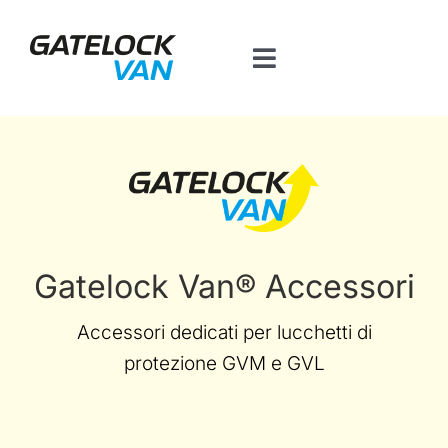
Salta
al
Toggle
contenuto
Navigation
Home
Prodotti per veicolo
Contatti
Gatelock Van® Accessori
Piattaforma BT
Accessori dedicati per lucchetti di
protezione GVM e GVL