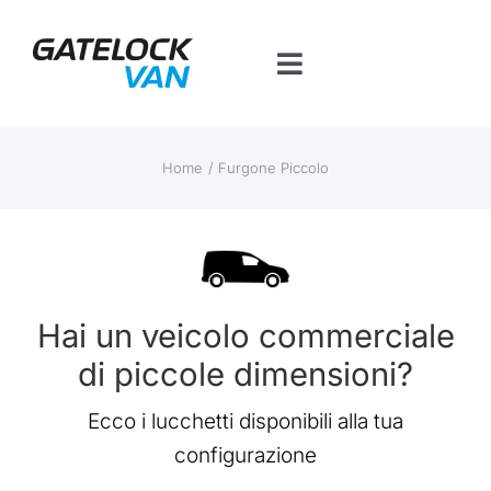
Salta
al
Toggle
contenuto
Navigation
Home
Home
Furgone Piccolo
Prodotti per veicolo
Contatti
Hai un veicolo commerciale
Piattaforma BT
di piccole dimensioni?
Ecco i lucchetti disponibili alla tua
configurazione