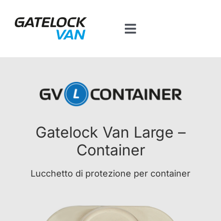
Salta
al
Toggle
contenuto
Navigation
Home
Prodotti per veicolo
Contatti
Gatelock Van Large –
Container
Piattaforma BT
Lucchetto di protezione per container